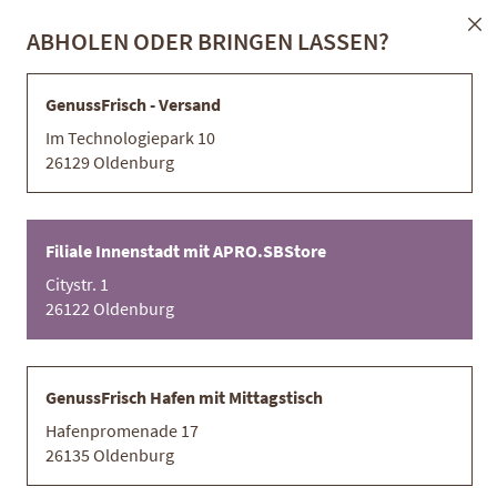
Filiale Innenstadt mit APRO.SBStore
Kontakt
Direkt
ABHOLEN ODER BRINGEN LASSEN?
Sc
zum
Inhalt
GenussFrisch - Versand
Im Technologiepark 10
Zum
Z
26129 Oldenburg
Ende
An
der
de
Bildergalerie
Bi
Filiale Innenstadt mit APRO.SBStore
springen
sp
Citystr. 1
26122 Oldenburg
GenussFrisch Hafen mit Mittagstisch
Hafenpromenade 17
26135 Oldenburg