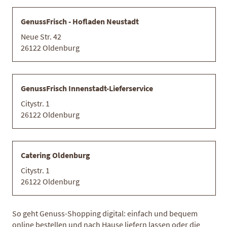
GenussFrisch - Hofladen Neustadt
Neue Str. 42
26122 Oldenburg
WILDSCHWEINBRATEN
Artikelnummer
501
GenussFrisch Innenstadt-Lieferservice
Unser cholesterinarmer Wildschweinbraten stammt aus
Citystr. 1
heimischen Wäldern in Großenkneten, Huntlosen und
26122 Oldenburg
Westrittrum. Das naturbelassene Fleisch ist von Tieren, die
sich nur von ausgesuchten Kräutern und Pflanzen ernähren.
Dies garantiert einen einzigartigen Geschmack.
Catering Oldenburg
PREMIUM QUALITÄT
REGIONAL
Citystr. 1
26122 Oldenburg
So geht Genuss-Shopping digital: einfach und bequem
18,90 €
online bestellen und nach Hause liefern lassen oder die