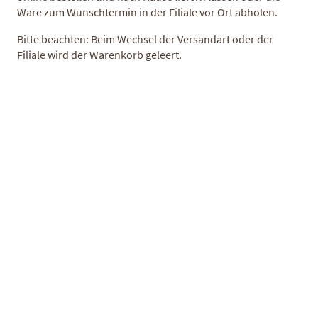
Ware zum Wunschtermin in der Filiale vor Ort abholen.
Inkl. 7% Steuern
,
exkl.
Versandkosten
18,90 €
/ kg
Bitte beachten: Beim Wechsel der Versandart oder der
Filiale wird der Warenkorb geleert.
Variation *
Vakuumverpackung
+
0,50 €
IN DEN WARENKORB
ARTIKELINFORMATIONEN
NÄHRWERTE
ZUSATZINFORMATIONEN
ÄHNLICHE PRODUKTE