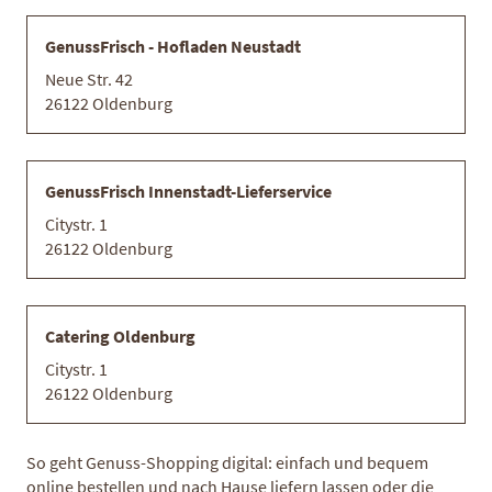
GenussFrisch - Hofladen Neustadt
Neue Str. 42
26122 Oldenburg
Rinderfilet
Rouladen
Herkunft:
Deutschland
GenussFrisch Innenstadt-Lieferservice
4,10 €
Citystr. 1
66,00 €
/ kg
200 g
20,50 €
/ kg
26122 Oldenburg
Catering Oldenburg
Citystr. 1
PREMIUM QUALITÄT
26122 Oldenburg
So geht Genuss-Shopping digital: einfach und bequem
online bestellen und nach Hause liefern lassen oder die