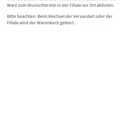
Ware zum Wunschtermin in der Filiale vor Ort abholen.
Bitte beachten: Beim Wechsel der Versandart oder der
Filiale wird der Warenkorb geleert.
Rinderbraten
Kalbsschnitzel
Herkunft:
Deutschland
Herkunft:
Deutschland
19,00 €
28,90 €
/ kg
/ kg
ANGEBOT
DRY AGED
PREMIUM QUALITÄT