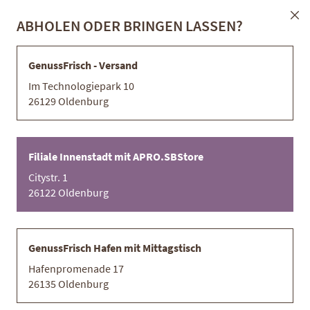
Filiale Innenstadt mit APRO.SBStore
Kontakt
Direkt
ABHOLEN ODER BRINGEN LASSEN?
Sc
zum
Inhalt
GenussFrisch - Versand
Im Technologiepark 10
26129 Oldenburg
In
Sortieren nach
Einkaufen nach
ab
Re
RIND
Filiale Innenstadt mit APRO.SBStore
Citystr. 1
7
Artikel
26122 Oldenburg
NEU
GenussFrisch Hafen mit Mittagstisch
PREMIUM QUALITÄT
Hafenpromenade 17
26135 Oldenburg