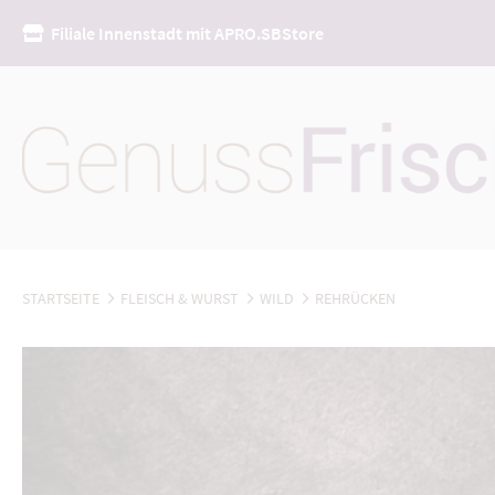
Filiale Innenstadt mit APRO.SBStore
Direkt
zum
Inhalt
STARTSEITE
FLEISCH & WURST
WILD
REHRÜCKEN
Zum
Ende
der
Bildergalerie
springen