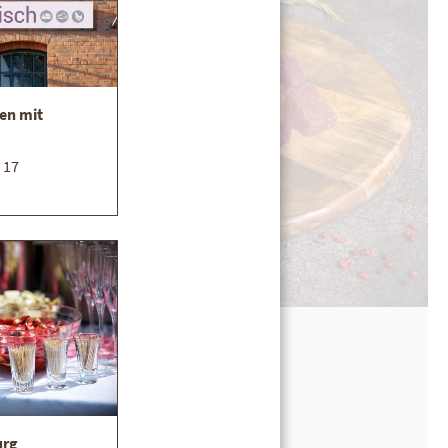
en mit
 17
Wildgulasch
urg