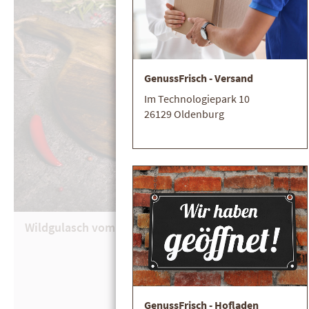
GenussFrisch - Versand
Im Technologiepark 10
26129 Oldenburg
Wildgulasch vom Wildschwein
21,30 €
/ kg
GenussFrisch - Hofladen