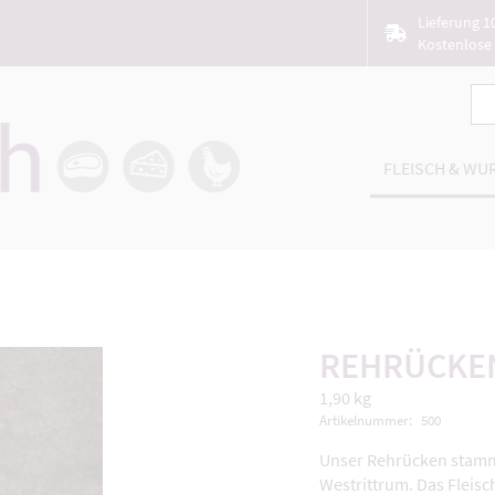
Lieferung 1
Kostenlose 
FLEISCH & WU
REHRÜCKE
Zum
Anfang
1,90 kg
der
Artikelnummer
500
Bildergalerie
springen
Unser Rehrücken stamm
Westrittrum. Das Fleisc