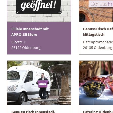
Filiale Innenstadt mit
GenussFrisch Haf
APRO.SBStore
Mittagstisch
Citystr. 1
Hafenpromenade
26122 Oldenburg
26135 Oldenburg
Wildschweinbraten
GenussFrisch Innenstadt-
Catering Oldenb