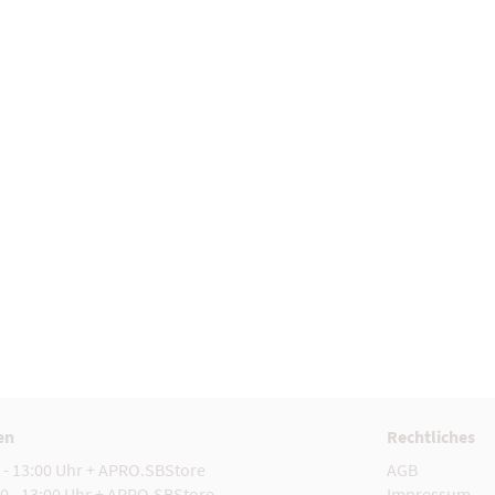
en
Rechtliches
 - 13:00 Uhr + APRO.SBStore
AGB
0 - 13:00 Uhr + APRO.SBStore
Impressum