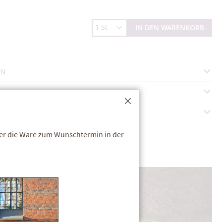
IN DEN WARENKORB
EN
N
Schließen
der die Ware zum Wunschtermin in der
AUSVERKAUFT
PREMIUM QUALITÄT