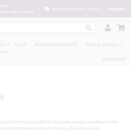
0,00 €
Kontakt
Mindestbestellwert: 15,00 €
Lieferung ab 99,00 €
RST
FISCH
MOLKEREIPRODUKTE
OBST & GEMÜSE
GESCHENKE
N
t aus heimischen Wäldern in Großenkneten, Huntlosen und
h ist naturbelassen und von Tieren, die sich nur von